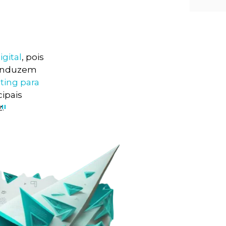
gital
, pois
conduzem
ting para
ipais
"
.