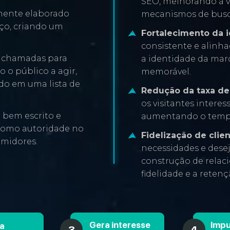
SEO, melhorando a v
mente elaborado
mecanismos de busc
iço, criando um
Fortalecimento da 
consistente e alinha
i chamadas para
a identidade da mar
 o público a agir,
memorável.
do em uma lista de
Redução da taxa de 
os visitantes interes
bem escrito e
aumentando o tempo
 como autoridade no
Fidelização de clien
umidores.
necessidades e desej
construção de rela
fidelidade e a retenç
Gera interesse
Impu
la
3
4