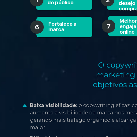
do público
desejo
compr
Melho
Fortalece a
7
engaj
6
marca
online
O copywrit
marketing 
objetivos a
Baixa visibilidade:
o copywriting eficaz, 
aumenta a visibilidade da marca nos mec
gerando mais tráfego orgânico e alcanç
maior.