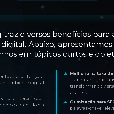
 traz diversos benefícios para
digital. Abaixo, apresentamos 
nhos em tópicos curtos e objet
Melhoria na taxa d
iente atrai a atenção
aumentar significati
 um ambiente digital
transformando visit
clientes.
erta o interesse do
Otimização para SE
mindo o conteúdo e a
palavras-chave relev