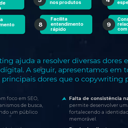
nos produtos
espe
 de
a
Facilita
ra
Cons
8
9
entendimento
rela
amento
com 
rápido
ing ajuda a resolver diversas dores 
digital. A seguir, apresentamos em t
s principais dores que o copywriting 
Falta de consistência 
com foco em SEO,
permite desenvolver uma
anismos de busca,
fortalecendo a identida
ando um público
memorável.