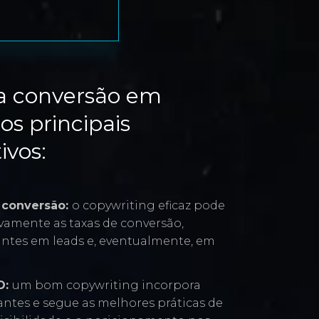
 a conversão em
os principais
ivos:
e conversão:
o copywriting eficaz pode
vamente as taxas de conversão,
antes em leads e, eventualmente, em
O:
um bom copywriting incorpora
antes e segue as melhores práticas de