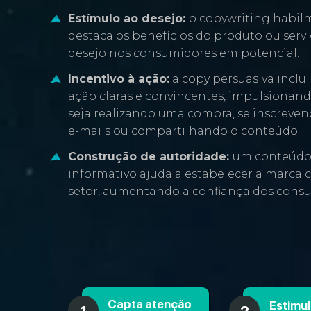
Estímulo ao desejo:
o copywriting habil
destaca os benefícios do produto ou serv
desejo nos consumidores em potencial.
Incentivo à ação:
a copy persuasiva inclu
ação claras e convincentes, impulsionando
seja realizando uma compra, se inscreven
e-mails ou compartilhando o conteúdo.
Construção de autoridade:
um conteúdo 
informativo ajuda a estabelecer a marca
setor, aumentando a confiança dos cons
Capta atenção
Estimu
1
2