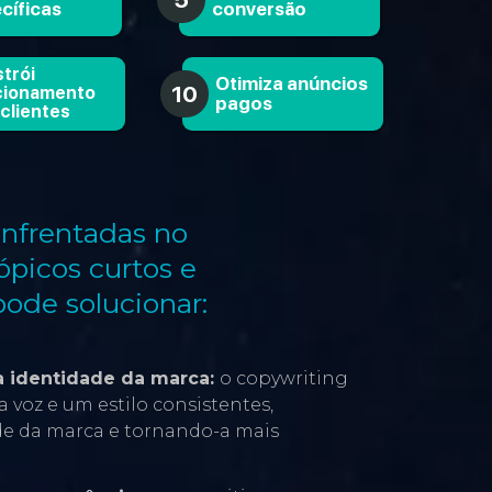
cíficas
conversão
trói
Otimiza anúncios
10
cionamento
pagos
clientes
enfrentadas no
ópicos curtos e
pode solucionar:
na identidade da marca:
o copywriting
 voz e um estilo consistentes,
de da marca e tornando-a mais