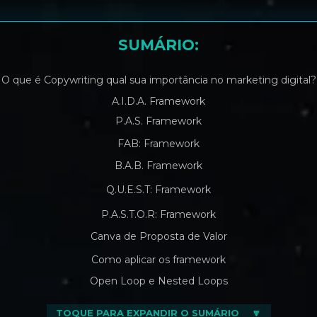
SUMÁRIO:
O que é Copywriting qual sua importância no marketing digital?
A.I.D.A. Framework
P.A.S. Framework
FAB: Framework
B.A.B. Framework
Q.U.E.S.T: Framework
P.A.S.T.O.R: Framework
Canva de Proposta de Valor
Como aplicar os framework
Open Loop e Nested Loops
TOQUE PARA EXPANDIR O SUMÁRIO
__
🔽