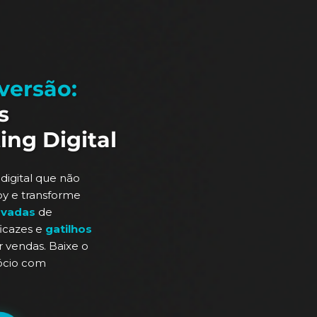
versão:
s
ing Digital
igital que não
py e transforme
ovadas
de
ficazes e
gatilhos
r vendas. Baixe o
gócio com