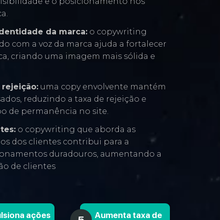
isibilidade e o posicionamento nos
a.
identidade da marca:
o copywriting
do com a voz da marca ajuda a fortalecer
ca, criando uma imagem mais sólida e
rejeição:
uma copy envolvente mantém
sados, reduzindo a taxa de rejeição e
 de permanência no site.
tes:
o copywriting que aborda as
os dos clientes contribui para a
cionamentos duradouros, aumentando a
ão de clientes
lsiona ações
Aumenta taxa de
5