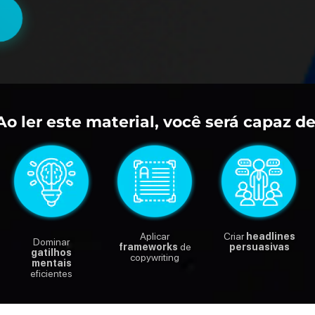
Ao ler este material, você será capaz de
Aplicar
Criar
headlines
Dominar
frameworks
de
persuasivas
gatilhos
copywriting
mentais
eficientes